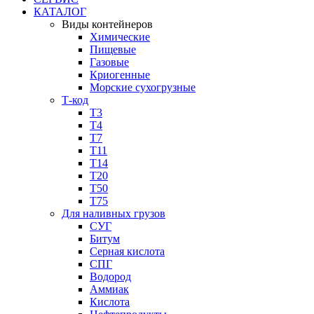
КАТАЛОГ
Виды контейнеров
Химические
Пищевые
Газовые
Криогенные
Морские сухогрузные
Т-код
Т3
Т4
Т7
Т11​
Т14
Т20
Т50
Т75
Для наливных грузов
СУГ
Битум
Серная кислота
СПГ
Водород
Аммиак
Кислота