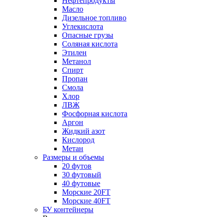
Нефтепродукты
Масло
Дизельное топливо
Углекислота
Опасные грузы
Соляная кислота
Этилен
Метанол
Спирт
Пропан
Смола
Хлор
ЛВЖ
Фосфорная кислота
Аргон
Жидкий азот
Кислород
Метан
Размеры и объемы
20 футов
30 футовый
40 футовые
Морские 20FT
Морские 40FT
БУ контейнеры