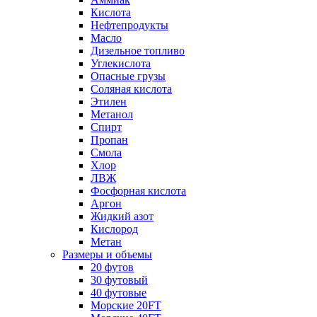
Кислота
Нефтепродукты
Масло
Дизельное топливо
Углекислота
Опасные грузы
Соляная кислота
Этилен
Метанол
Спирт
Пропан
Смола
Хлор
ЛВЖ
Фосфорная кислота
Аргон
Жидкий азот
Кислород
Метан
Размеры и объемы
20 футов
30 футовый
40 футовые
Морские 20FT