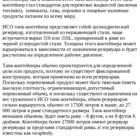
контейнер стал стандартом для перевозки жидкостей (включая
топливо), химикаты, газы, порошки и пищевые наливные
продукты питания по всему миру.
ИСО танк-контейнер представляет собой цилиндрический
резервуар, изготовленный из нержавеющей стали, чаще
встречается марки 316 или 316L, приваренный к раме из
черной углеродистой стали. Толщина этого контейнера может
варьироваться в зависимости от назначения резервуара и будет
рассчитана на определенное рабочее давление.
Танк-контейнеры обычно проектируются для определенной
цели или продукта, поэтому не существует фиксированной
конструкции, которая применима ко всем резервуарам.
Поскольку перевозимый продукт может быть тяжелым (иметь
высокую плотность, ограничивающую допустимый
перевозимый объем), и поскольку существуют ограничения на
вес груженного ИСО танк-контейнера, объем резервуаров
сильно варьируется, обычно от 17500 литров и выше. до 27
000 литров в раме стандартного размера. Танк-контейнер
меньшим объемом, будет иметь раму – 8 футов, а не 8 футов 6
дюймов. Контейнера более 27000 литров имеют резервуар
резервуара за пределами стандартной рамы, и эти резервуары
известны как swapbody.