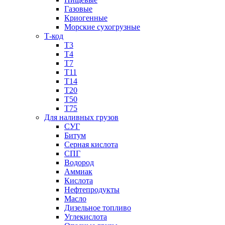
Газовые
Криогенные
Морские сухогрузные
Т-код
Т3
Т4
Т7
Т11​
Т14
Т20
Т50
Т75
Для наливных грузов
СУГ
Битум
Серная кислота
СПГ
Водород
Аммиак
Кислота
Нефтепродукты
Масло
Дизельное топливо
Углекислота