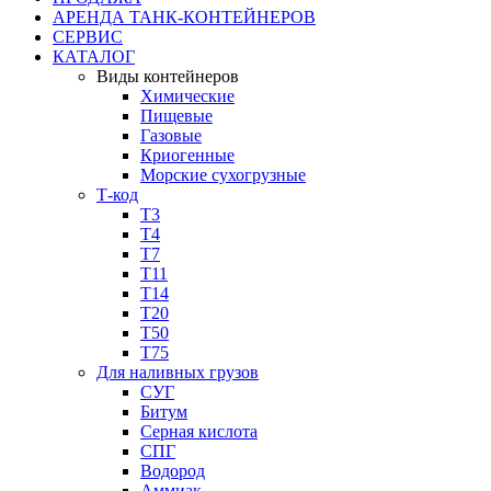
АРЕНДА ТАНК-КОНТЕЙНЕРОВ
СЕРВИС
КАТАЛОГ
Виды контейнеров
Химические
Пищевые
Газовые
Криогенные
Морские сухогрузные
Т-код
Т3
Т4
Т7
Т11​
Т14
Т20
Т50
Т75
Для наливных грузов
СУГ
Битум
Серная кислота
СПГ
Водород
Аммиак