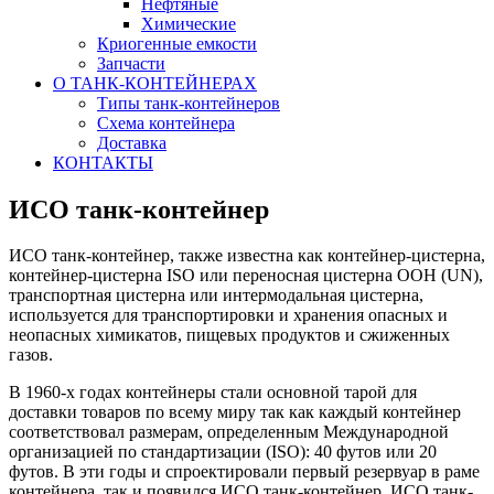
Нефтяные
Химические
Криогенные емкости
Запчасти
О ТАНК-КОНТЕЙНЕРАХ
Типы танк-контейнеров
Схема контейнера
Доставка
КОНТАКТЫ
ИСО танк-контейнер
ИСО танк-контейнер, также известна как контейнер-цистерна,
контейнер-цистерна ISO или переносная цистерна ООН (UN),
транспортная цистерна или интермодальная цистерна,
используется для транспортировки и хранения опасных и
неопасных химикатов, пищевых продуктов и сжиженных
газов.
В 1960-х годах контейнеры стали основной тарой для
доставки товаров по всему миру так как каждый контейнер
соответствовал размерам, определенным Международной
организацией по стандартизации (ISO): 40 футов или 20
футов. В эти годы и спроектировали первый резервуар в раме
контейнера, так и появился ИСО танк-контейнер. ИСО танк-