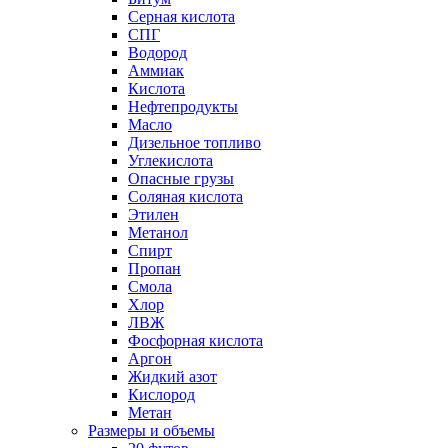
Серная кислота
СПГ
Водород
Аммиак
Кислота
Нефтепродукты
Масло
Дизельное топливо
Углекислота
Опасные грузы
Соляная кислота
Этилен
Метанол
Спирт
Пропан
Смола
Хлор
ЛВЖ
Фосфорная кислота
Аргон
Жидкий азот
Кислород
Метан
Размеры и объемы