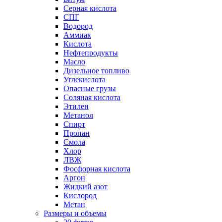
Серная кислота
СПГ
Водород
Аммиак
Кислота
Нефтепродукты
Масло
Дизельное топливо
Углекислота
Опасные грузы
Соляная кислота
Этилен
Метанол
Спирт
Пропан
Смола
Хлор
ЛВЖ
Фосфорная кислота
Аргон
Жидкий азот
Кислород
Метан
Размеры и объемы