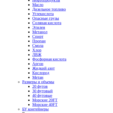
Нефтепродукты
Масло
Дизельное топливо
Углекислота
Опасные грузы
Соляная кислота
Этилен
Метанол
Спирт
Пропан
Смола
Хлор
ЛВЖ
Фосфорная кислота
Аргон
Жидкий азот
Кислород
Метан
Размеры и объемы
20 футов
30 футовый
40 футовые
Морские 20FT
Морские 40FT
БУ контейнеры