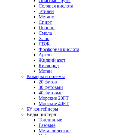
Опасные грузы
Соляная кислота
Этилен
Метанол
Спирт
Пропан
Смола
Хлор
ЛВЖ
Фосфорная кислота
Аргон
Жидкий азот
Кислород
Метан
Размеры и объемы
20 футов
30 футовый
40 футовые
Морские 20FT
Морские 40FT
БУ контейнеры
Виды цистерн
Топливные
Газовые
Металлические