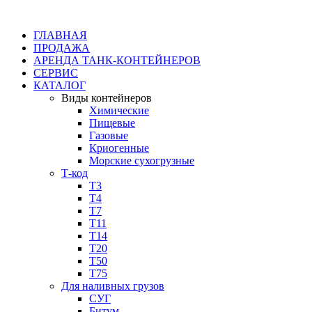
ГЛАВНАЯ
ПРОДАЖА
АРЕНДА ТАНК-КОНТЕЙНЕРОВ
СЕРВИС
КАТАЛОГ
Виды контейнеров
Химические
Пищевые
Газовые
Криогенные
Морские сухогрузные
Т-код
Т3
Т4
Т7
Т11​
Т14
Т20
Т50
Т75
Для наливных грузов
СУГ
Битум