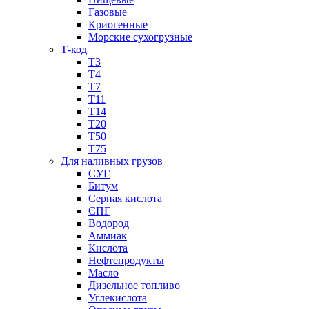
Газовые
Криогенные
Морские сухогрузные
Т-код
Т3
Т4
Т7
Т11​
Т14
Т20
Т50
Т75
Для наливных грузов
СУГ
Битум
Серная кислота
СПГ
Водород
Аммиак
Кислота
Нефтепродукты
Масло
Дизельное топливо
Углекислота