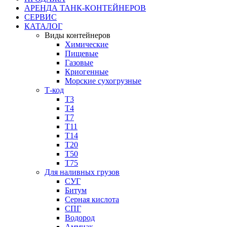
АРЕНДА ТАНК-КОНТЕЙНЕРОВ
СЕРВИС
КАТАЛОГ
Виды контейнеров
Химические
Пищевые
Газовые
Криогенные
Морские сухогрузные
Т-код
Т3
Т4
Т7
Т11​
Т14
Т20
Т50
Т75
Для наливных грузов
СУГ
Битум
Серная кислота
СПГ
Водород
Аммиак