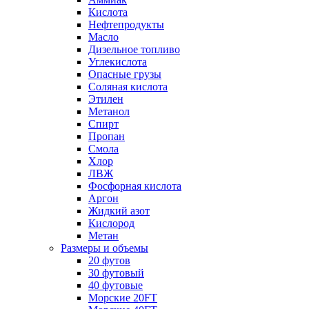
Кислота
Нефтепродукты
Масло
Дизельное топливо
Углекислота
Опасные грузы
Соляная кислота
Этилен
Метанол
Спирт
Пропан
Смола
Хлор
ЛВЖ
Фосфорная кислота
Аргон
Жидкий азот
Кислород
Метан
Размеры и объемы
20 футов
30 футовый
40 футовые
Морские 20FT