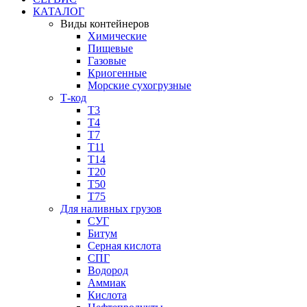
КАТАЛОГ
Виды контейнеров
Химические
Пищевые
Газовые
Криогенные
Морские сухогрузные
Т-код
Т3
Т4
Т7
Т11​
Т14
Т20
Т50
Т75
Для наливных грузов
СУГ
Битум
Серная кислота
СПГ
Водород
Аммиак
Кислота