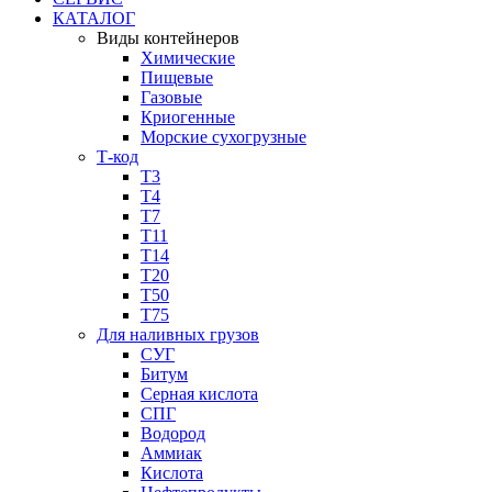
КАТАЛОГ
Виды контейнеров
Химические
Пищевые
Газовые
Криогенные
Морские сухогрузные
Т-код
Т3
Т4
Т7
Т11​
Т14
Т20
Т50
Т75
Для наливных грузов
СУГ
Битум
Серная кислота
СПГ
Водород
Аммиак
Кислота