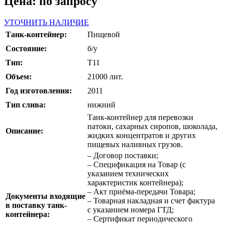
Цена: по запросу
УТОЧНИТЬ НАЛИЧИЕ
Танк-контейнер:
Пищевой
Состояние:
б/у
Тип:
Т11
Объем:
21000 лит.
Год изготовления:
2011
Тип слива:
нижний
Танк-контейнер для перевозки
патоки, сахарных сиропов, шоколада,
Описание:
жидких концентратов и других
пищевых наливных грузов.
– Договор поставки;
– Спецификация на Товар (с
указанием технических
характеристик контейнера);
– Акт приёма-передачи Товара;
Документы входящие
– Товарная накладная и счет фактура
в поставку танк-
с указанием номера ГТД;
контейнера:
– Сертификат периодического