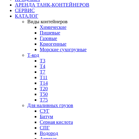
АРЕНДА ТАНК-КОНТЕЙНЕРОВ
СЕРВИС
КАТАЛОГ
Виды контейнеров
Химические
Пищевые
Газовые
Криогенные
Морские сухогрузные
Т-код
Т3
Т4
Т7
Т11​
Т14
Т20
Т50
Т75
Для наливных грузов
СУГ
Битум
Серная кислота
СПГ
Водород
Аммиак