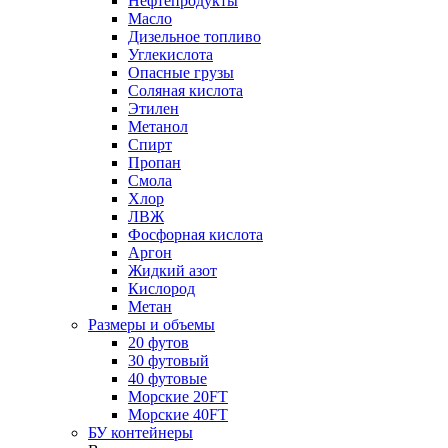
Нефтепродукты
Масло
Дизельное топливо
Углекислота
Опасные грузы
Соляная кислота
Этилен
Метанол
Спирт
Пропан
Смола
Хлор
ЛВЖ
Фосфорная кислота
Аргон
Жидкий азот
Кислород
Метан
Размеры и объемы
20 футов
30 футовый
40 футовые
Морские 20FT
Морские 40FT
БУ контейнеры