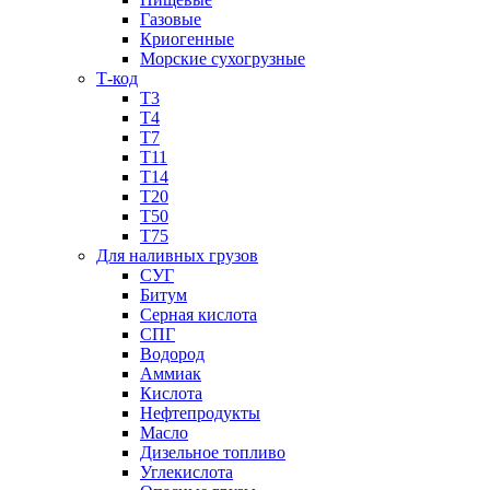
Газовые
Криогенные
Морские сухогрузные
Т-код
Т3
Т4
Т7
Т11​
Т14
Т20
Т50
Т75
Для наливных грузов
СУГ
Битум
Серная кислота
СПГ
Водород
Аммиак
Кислота
Нефтепродукты
Масло
Дизельное топливо
Углекислота