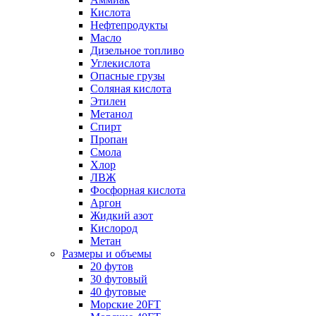
Кислота
Нефтепродукты
Масло
Дизельное топливо
Углекислота
Опасные грузы
Соляная кислота
Этилен
Метанол
Спирт
Пропан
Смола
Хлор
ЛВЖ
Фосфорная кислота
Аргон
Жидкий азот
Кислород
Метан
Размеры и объемы
20 футов
30 футовый
40 футовые
Морские 20FT