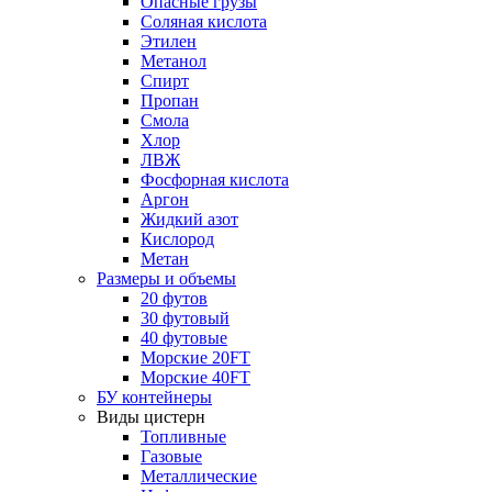
Опасные грузы
Соляная кислота
Этилен
Метанол
Спирт
Пропан
Смола
Хлор
ЛВЖ
Фосфорная кислота
Аргон
Жидкий азот
Кислород
Метан
Размеры и объемы
20 футов
30 футовый
40 футовые
Морские 20FT
Морские 40FT
БУ контейнеры
Виды цистерн
Топливные
Газовые
Металлические