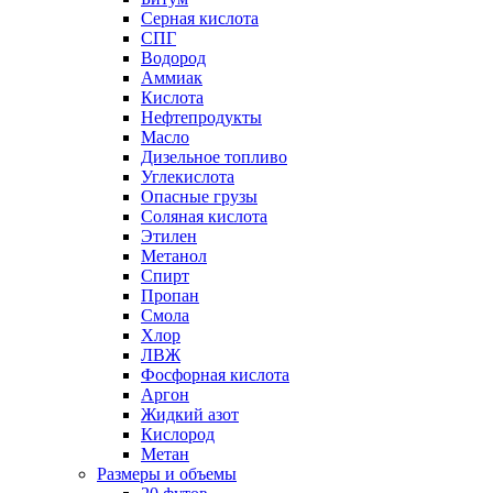
Серная кислота
СПГ
Водород
Аммиак
Кислота
Нефтепродукты
Масло
Дизельное топливо
Углекислота
Опасные грузы
Соляная кислота
Этилен
Метанол
Спирт
Пропан
Смола
Хлор
ЛВЖ
Фосфорная кислота
Аргон
Жидкий азот
Кислород
Метан
Размеры и объемы