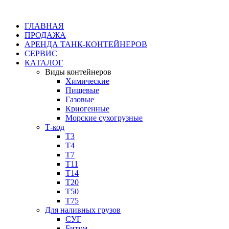
ГЛАВНАЯ
ПРОДАЖА
АРЕНДА ТАНК-КОНТЕЙНЕРОВ
СЕРВИС
КАТАЛОГ
Виды контейнеров
Химические
Пищевые
Газовые
Криогенные
Морские сухогрузные
Т-код
Т3
Т4
Т7
Т11​
Т14
Т20
Т50
Т75
Для наливных грузов
СУГ
Битум