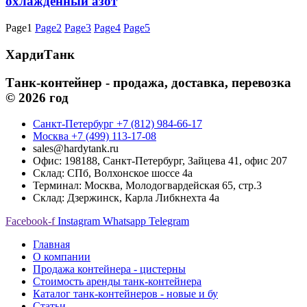
охлажденный азот
Page
1
Page
2
Page
3
Page
4
Page
5
ХардиТанк
Танк-контейнер - продажа, доставка, перевозка
© 2026 год
Санкт-Петербург +7 (812) 984-66-17
Москва +7 (499) 113-17-08
sales@hardytank.ru
Офис: 198188, Санкт-Петербург, Зайцева 41, офис 207
Склад: СПб, Волхонское шоссе 4а
Терминал: Москва, Молодогвардейская 65, стр.3
Склад: Дзержинск, Карла Либкнехта 4а
Facebook-f
Instagram
Whatsapp
Telegram
Главная
О компании
Продажа контейнера - цистерны
Стоимость аренды танк-контейнера
Каталог танк-контейнеров - новые и бу
Статьи