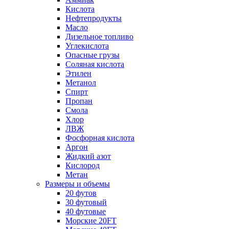
Кислота
Нефтепродукты
Масло
Дизельное топливо
Углекислота
Опасные грузы
Соляная кислота
Этилен
Метанол
Спирт
Пропан
Смола
Хлор
ЛВЖ
Фосфорная кислота
Аргон
Жидкий азот
Кислород
Метан
Размеры и объемы
20 футов
30 футовый
40 футовые
Морские 20FT