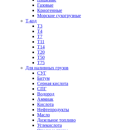
Газовые
Криогенные
Морские сухогрузные
Т-код
Т3
Т4
Т7
Т11​
Т14
Т20
Т50
Т75
Для наливных грузов
СУГ
Битум
Серная кислота
СПГ
Водород
Аммиак
Кислота
Нефтепродукты
Масло
Дизельное топливо
Углекислота