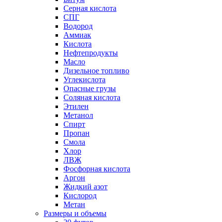
Серная кислота
СПГ
Водород
Аммиак
Кислота
Нефтепродукты
Масло
Дизельное топливо
Углекислота
Опасные грузы
Соляная кислота
Этилен
Метанол
Спирт
Пропан
Смола
Хлор
ЛВЖ
Фосфорная кислота
Аргон
Жидкий азот
Кислород
Метан
Размеры и объемы