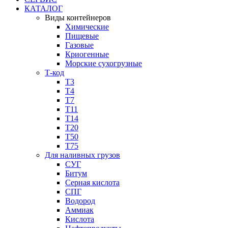
КАТАЛОГ
Виды контейнеров
Химические
Пищевые
Газовые
Криогенные
Морские сухогрузные
Т-код
Т3
Т4
Т7
Т11​
Т14
Т20
Т50
Т75
Для наливных грузов
СУГ
Битум
Серная кислота
СПГ
Водород
Аммиак
Кислота