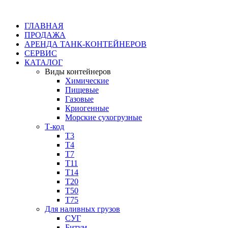
ГЛАВНАЯ
ПРОДАЖА
АРЕНДА ТАНК-КОНТЕЙНЕРОВ
СЕРВИС
КАТАЛОГ
Виды контейнеров
Химические
Пищевые
Газовые
Криогенные
Морские сухогрузные
Т-код
Т3
Т4
Т7
Т11​
Т14
Т20
Т50
Т75
Для наливных грузов
СУГ
Битум