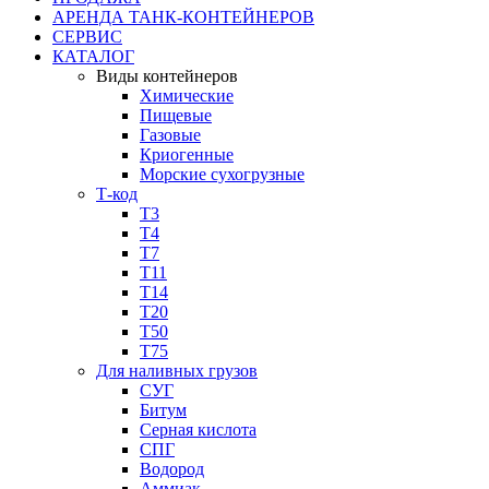
АРЕНДА ТАНК-КОНТЕЙНЕРОВ
СЕРВИС
КАТАЛОГ
Виды контейнеров
Химические
Пищевые
Газовые
Криогенные
Морские сухогрузные
Т-код
Т3
Т4
Т7
Т11​
Т14
Т20
Т50
Т75
Для наливных грузов
СУГ
Битум
Серная кислота
СПГ
Водород
Аммиак