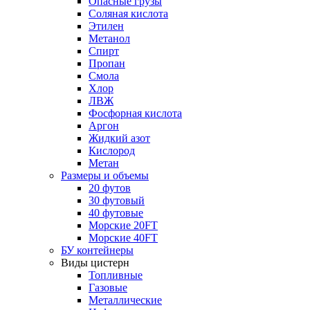
Опасные грузы
Соляная кислота
Этилен
Метанол
Спирт
Пропан
Смола
Хлор
ЛВЖ
Фосфорная кислота
Аргон
Жидкий азот
Кислород
Метан
Размеры и объемы
20 футов
30 футовый
40 футовые
Морские 20FT
Морские 40FT
БУ контейнеры
Виды цистерн
Топливные
Газовые
Металлические