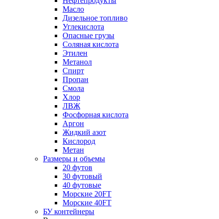
Нефтепродукты
Масло
Дизельное топливо
Углекислота
Опасные грузы
Соляная кислота
Этилен
Метанол
Спирт
Пропан
Смола
Хлор
ЛВЖ
Фосфорная кислота
Аргон
Жидкий азот
Кислород
Метан
Размеры и объемы
20 футов
30 футовый
40 футовые
Морские 20FT
Морские 40FT
БУ контейнеры