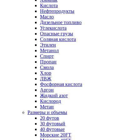
Кислота
Нефтепродукты
Масло
Дизельное топливо
Углекислота
Опасные грузы
Соляная кислота
Этилен
Метанол
Спирт
Пропан
Смола
Хлор
ЛВЖ
Фосфорная кислота
Аргон
Жидкий азот
Кислород
Метан
Размеры и объемы
20 футов
30 футовый
40 футовые
Морские 20FT