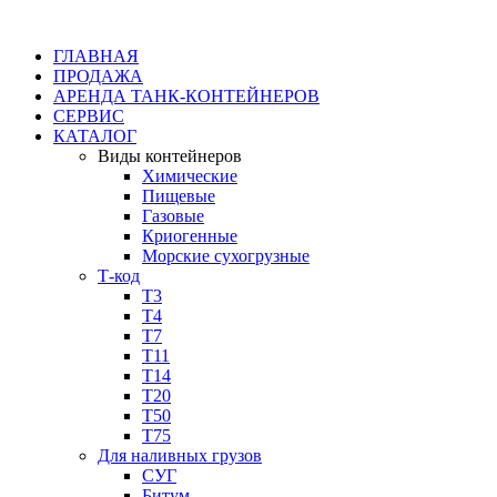
ГЛАВНАЯ
ПРОДАЖА
АРЕНДА ТАНК-КОНТЕЙНЕРОВ
СЕРВИС
КАТАЛОГ
Виды контейнеров
Химические
Пищевые
Газовые
Криогенные
Морские сухогрузные
Т-код
Т3
Т4
Т7
Т11​
Т14
Т20
Т50
Т75
Для наливных грузов
СУГ
Битум