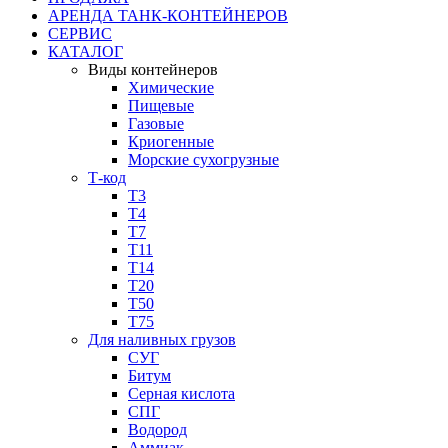
АРЕНДА ТАНК-КОНТЕЙНЕРОВ
СЕРВИС
КАТАЛОГ
Виды контейнеров
Химические
Пищевые
Газовые
Криогенные
Морские сухогрузные
Т-код
Т3
Т4
Т7
Т11​
Т14
Т20
Т50
Т75
Для наливных грузов
СУГ
Битум
Серная кислота
СПГ
Водород
Аммиак