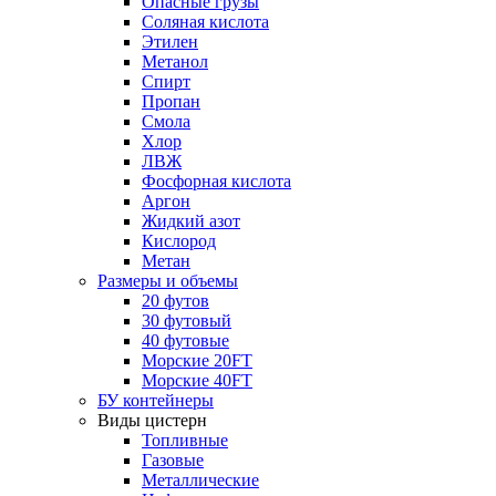
Опасные грузы
Соляная кислота
Этилен
Метанол
Спирт
Пропан
Смола
Хлор
ЛВЖ
Фосфорная кислота
Аргон
Жидкий азот
Кислород
Метан
Размеры и объемы
20 футов
30 футовый
40 футовые
Морские 20FT
Морские 40FT
БУ контейнеры
Виды цистерн
Топливные
Газовые
Металлические