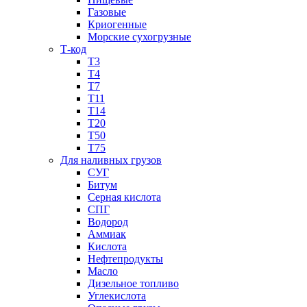
Газовые
Криогенные
Морские сухогрузные
Т-код
Т3
Т4
Т7
Т11​
Т14
Т20
Т50
Т75
Для наливных грузов
СУГ
Битум
Серная кислота
СПГ
Водород
Аммиак
Кислота
Нефтепродукты
Масло
Дизельное топливо
Углекислота