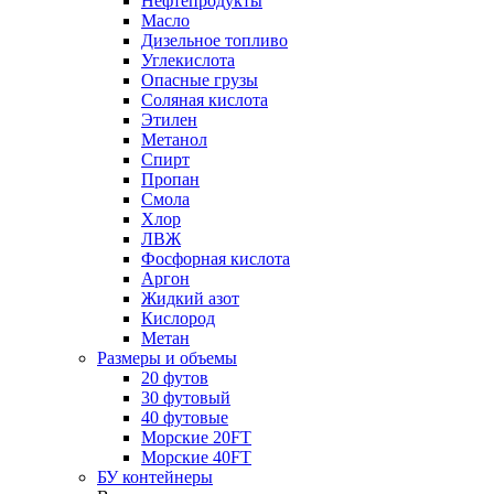
Нефтепродукты
Масло
Дизельное топливо
Углекислота
Опасные грузы
Соляная кислота
Этилен
Метанол
Спирт
Пропан
Смола
Хлор
ЛВЖ
Фосфорная кислота
Аргон
Жидкий азот
Кислород
Метан
Размеры и объемы
20 футов
30 футовый
40 футовые
Морские 20FT
Морские 40FT
БУ контейнеры