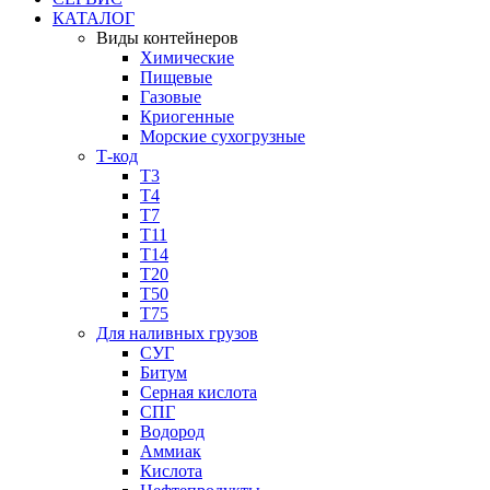
КАТАЛОГ
Виды контейнеров
Химические
Пищевые
Газовые
Криогенные
Морские сухогрузные
Т-код
Т3
Т4
Т7
Т11​
Т14
Т20
Т50
Т75
Для наливных грузов
СУГ
Битум
Серная кислота
СПГ
Водород
Аммиак
Кислота