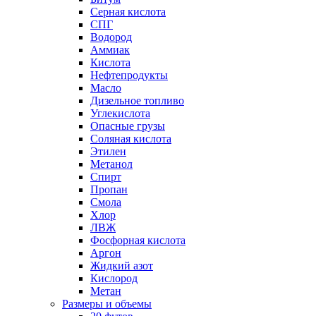
Серная кислота
СПГ
Водород
Аммиак
Кислота
Нефтепродукты
Масло
Дизельное топливо
Углекислота
Опасные грузы
Соляная кислота
Этилен
Метанол
Спирт
Пропан
Смола
Хлор
ЛВЖ
Фосфорная кислота
Аргон
Жидкий азот
Кислород
Метан
Размеры и объемы